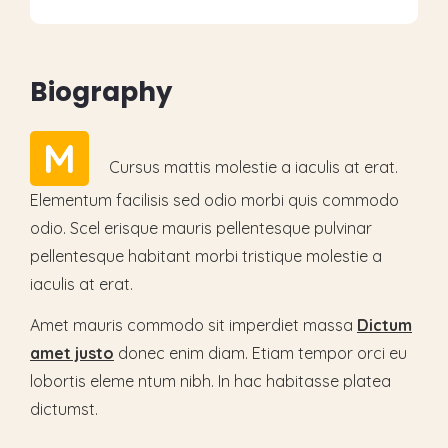
B
i
o
g
r
a
p
h
y
M
Cursus mattis molestie a iaculis at erat.
Elementum facilisis sed odio morbi quis commodo
odio. Scel erisque mauris pellentesque pulvinar
pellentesque habitant morbi tristique molestie a
iaculis at erat.
Amet mauris commodo sit imperdiet massa
Dictum
amet justo
donec enim diam. Etiam tempor orci eu
lobortis eleme ntum nibh. In hac habitasse platea
dictumst.