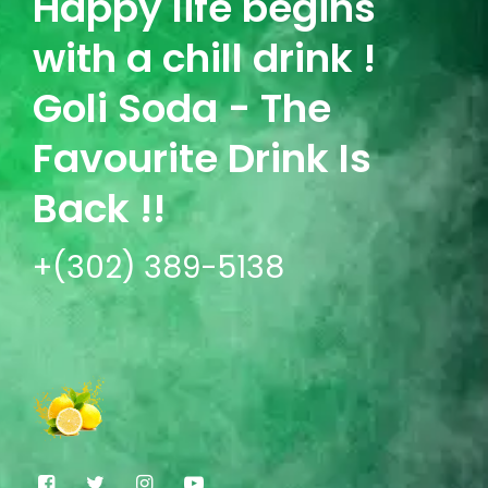
Happy life begins
with a chill drink !
Goli Soda - The
Favourite Drink Is
Back !!
+(302) 389-5138