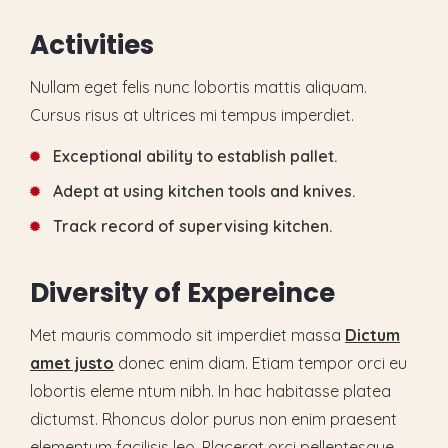
A
c
t
i
v
i
t
i
e
s
Nullam eget felis nunc lobortis mattis aliquam.
Cursus risus at ultrices mi tempus imperdiet.
Exceptional ability to establish pallet.
Adept at using kitchen tools and knives.
Track record of supervising kitchen.
D
i
v
e
r
s
i
t
y
o
f
E
x
p
e
r
e
i
n
c
e
Met mauris commodo sit imperdiet massa
Dictum
amet justo
donec enim diam. Etiam tempor orci eu
lobortis eleme ntum nibh. In hac habitasse platea
dictumst. Rhoncus dolor purus non enim praesent
elementum facilisis leo. Placerat orci pellentesque