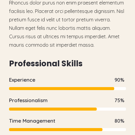
Rhoncus dolor purus non enim praesent elementum
facilisis leo. Placerat orci pellentesque dignissim. Nisl
pretium fusce id velit ut tortor pretium viverra.
Nullam eget felis nunc lobortis mattis aliquam.
Cursus risus at ultrices mi tempus imperdiet. Amet
mauris commodo sit imperdiet massa.
P
r
o
f
e
s
s
i
o
n
a
l
S
k
i
l
l
s
Experience
90%
Professionalism
75%
Time Management
80%